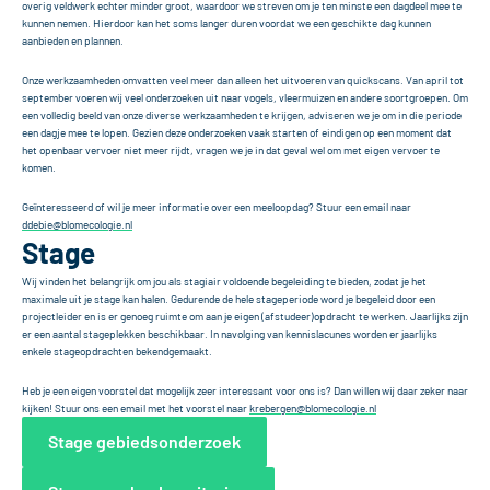
overig veldwerk echter minder groot, waardoor we streven om je ten minste een dagdeel mee te 
kunnen nemen. Hierdoor kan het soms langer duren voordat we een geschikte dag kunnen 
aanbieden en plannen.
Onze werkzaamheden omvatten veel meer dan alleen het uitvoeren van quickscans. Van april tot 
september voeren wij veel onderzoeken uit naar vogels, vleermuizen en andere soortgroepen. Om 
een volledig beeld van onze diverse werkzaamheden te krijgen, adviseren we je om in die periode 
een dagje mee te lopen. Gezien deze onderzoeken vaak starten of eindigen op een moment dat 
het openbaar vervoer niet meer rijdt, vragen we je in dat geval wel om met eigen vervoer te 
komen.
Geïnteresseerd of wil je meer informatie over een meeloopdag? Stuur een email naar 
ddebie@blomecologie.nl
Stage
Wij vinden het belangrijk om jou als stagiair voldoende begeleiding te bieden, zodat je het 
maximale uit je stage kan halen. Gedurende de hele stageperiode word je begeleid door een 
projectleider en is er genoeg ruimte om aan je eigen (afstudeer)opdracht te werken. Jaarlijks zijn 
er een aantal stageplekken beschikbaar. In navolging van kennislacunes worden er jaarlijks 
enkele stageopdrachten bekendgemaakt.
Heb je een eigen voorstel dat mogelijk zeer interessant voor ons is? Dan willen wij daar zeker naar 
kijken! Stuur ons een email met het voorstel naar 
krebergen@blomecologie.nl
Stage gebiedsonderzoek