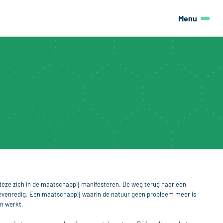
Menu
deze zich in de maatschappij manifesteren. De weg terug naar een 
venredig. Een maatschappij waarin de natuur geen probleem meer is 
n werkt.