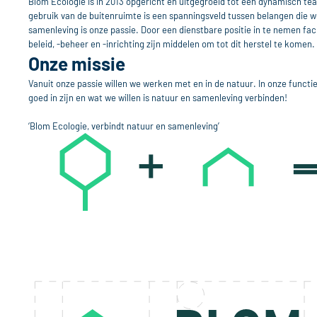
Blom Ecologie is in 2013 opgericht en uitgegroeid tot een dynamisch tea
gebruik van de buitenruimte is een spanningsveld tussen belangen die we
samenleving is onze passie. Door een dienstbare positie in te nemen fa
beleid, -beheer en -inrichting zijn middelen om tot dit herstel te komen.
Onze missie
Vanuit onze passie willen we werken met en in de natuur. In onze funct
goed in zijn en wat we willen is natuur en samenleving verbinden!
‘Blom Ecologie, verbindt natuur en samenleving’