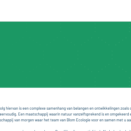
evolg hiervan is een complexe samenhang van belangen en ontwikkelingen zoals 
eervoudig. Een maatschappij waarin natuur vanzelfsprekend is en omgekeerd e
schappij van morgen waar het team van Blom Ecologie voor en samen met u aa