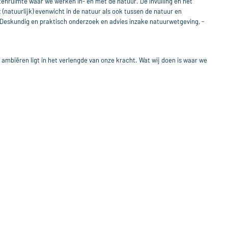
enruimte waar we werken in- en met de natuur. De invulling en het 
natuurlijk) evenwicht in de natuur als ook tussen de natuur en 
. Deskundig en praktisch onderzoek en advies inzake natuurwetgeving, -
mbiëren ligt in het verlengde van onze kracht. Wat wij doen is waar we 