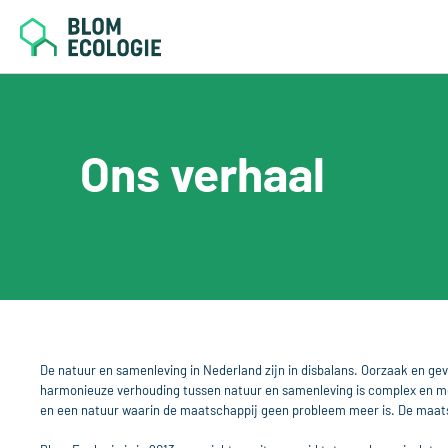
Home
Blom Ecologie
Ons verhaal
Diensten
Projecten
Contact
Offerte
De natuur en samenleving in Nederland zijn in disbalans. Oorzaak en g
harmonieuze verhouding tussen natuur en samenleving is complex en m
en een natuur waarin de maatschappij geen probleem meer is. De maat