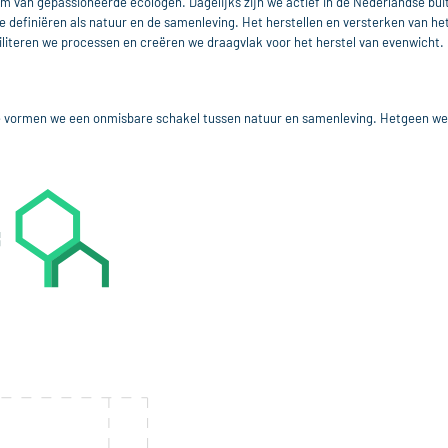
m van gepassioneerde ecologen. Dagelijks zijn we actief in de Nederlandse buit
 definiëren als natuur en de samenleving. Het herstellen en versterken van het (
ciliteren we processen en creëren we draagvlak voor het herstel van evenwicht
ie vormen we een onmisbare schakel tussen natuur en samenleving. Hetgeen we a