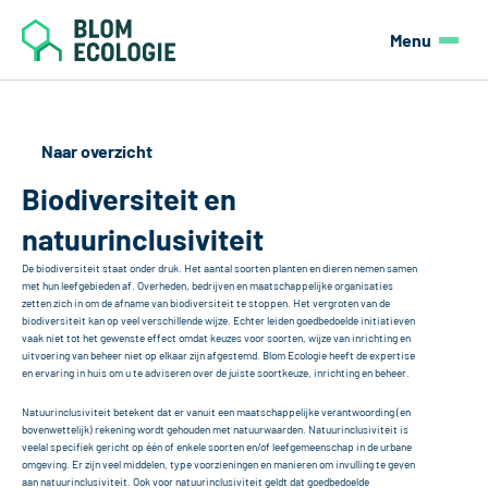
Menu
Home
Naar overzicht
Blom Ecologie
Biodiversiteit en 
Diensten
natuurinclusiviteit
Projecten
De biodiversiteit staat onder druk. Het aantal soorten planten en dieren nemen samen 
met hun leefgebieden af. Overheden, bedrijven en maatschappelijke organisaties 
zetten zich in om de afname van biodiversiteit te stoppen. Het vergroten van de 
Contact
biodiversiteit kan op veel verschillende wijze. Echter leiden goedbedoelde initiatieven 
vaak niet tot het gewenste effect omdat keuzes voor soorten, wijze van inrichting en 
uitvoering van beheer niet op elkaar zijn afgestemd. Blom Ecologie heeft de expertise 
Offerte
en ervaring in huis om u te adviseren over de juiste soortkeuze, inrichting en beheer.
Natuurinclusiviteit betekent dat er vanuit een maatschappelijke verantwoording (en 
bovenwettelijk) rekening wordt gehouden met natuurwaarden. Natuurinclusiviteit is 
veelal specifiek gericht op één of enkele soorten en/of leefgemeenschap in de urbane 
omgeving. Er zijn veel middelen, type voorzieningen en manieren om invulling te geven 
aan natuurinclusiviteit. Ook voor natuurinclusiviteit geldt dat goedbedoelde 