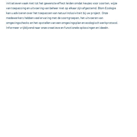
initiatieven vaak niet tot het gewenste effect leiden omdat keuzes voor soorten, wijze 
van toepassing en uitvoering van beheer niet op elkaar zijn afgestemd. Blom Ecologie 
kan u adviseren over het toepassen van natuurinclusiviteit bij uw project. Onze 
medewerkers hebben veel ervaring met de soortgroepen, het uitvoeren van 
omgevingschecks en het opstellen van een omgevingsplan en ecologisch werkprotocol. 
Informeer vrijblijvend naar onze creatieve en functionele oplossingen en ideeën.
+31(0)418 820 288
Of stuur een e-mail