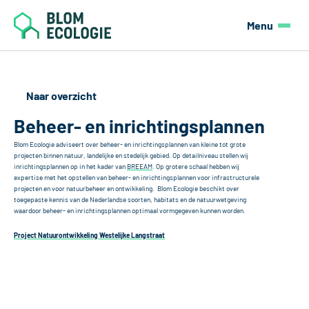
Menu
Home
Naar overzicht
Blom Ecologie
Beheer- en inrichtingsplannen
Diensten
Blom Ecologie adviseert over beheer- en inrichtingsplannen van kleine tot grote 
projecten binnen natuur, landelijke en stedelijk gebied. Op detailniveau stellen wij 
Projecten
inrichtingsplannen op in het kader van 
BREEAM
. Op grotere schaal hebben wij 
expertise met het opstellen van beheer- en inrichtingsplannen voor infrastructurele 
projecten en voor natuurbeheer en ontwikkeling.  Blom Ecologie beschikt over 
toegepaste kennis van de Nederlandse soorten, habitats en de natuurwetgeving 
Contact
waardoor beheer- en inrichtingsplannen optimaal vormgegeven kunnen worden. 
Offerte
Project Natuurontwikkeling Westelijke Langstraat